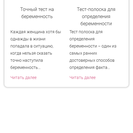
ь
Точный тест на
Тест-полоска для
беременность
определения
беременности
Каждая женщина хотя бы
Тест полоска для
Ап
я
однажды в жизни
определения
с
попадала в ситуацию,
беременности – один из
за
когда нельзя сказать
самых ранних
ещ
точно наступила
достоверных способов
В
беременность…
определения факта…
Чи
Читать далее
Читать далее