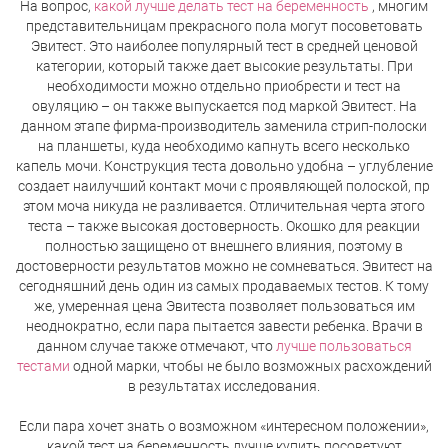
На вопрос,
какой лучше делать тест на беременность
, многим
представительницам прекрасного пола могут посоветовать
Эвитест. Это наиболее популярный тест в средней ценовой
категории, который также дает высокие результаты. При
необходимости можно отдельно приобрести и тест на
овуляцию – он также выпускается под маркой Эвитест. На
данном этапе фирма-производитель заменила стрип-полоски
на планшеты, куда необходимо капнуть всего несколько
капель мочи. Конструкция теста довольно удобна – углубление
создает наилучший контакт мочи с проявляющей полоской, пр
этом моча никуда не разливается. Отличительная черта этого
теста – также высокая достоверность. Окошко для реакции
полностью защищено от внешнего влияния, поэтому в
достоверности результатов можно не сомневаться. Эвитест на
сегодняшний день один из самых продаваемых тестов. К тому
же, умеренная цена Эвитеста позволяет пользоваться им
неоднократно, если пара пытается завести ребенка. Врачи в
данном случае также отмечают, что
лучше пользоваться
тестами
одной марки, чтобы не было возможных расхождений
в результатах исследования.
Если пара хочет знать о возможном «интересном положении»,
какой тест на беременность лучше купить посоветуют