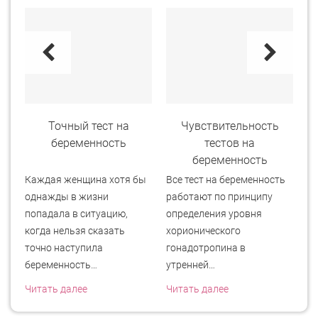
ь
Точный тест на
Чувствительность
и
беременность
тестов на
беременность
Каждая женщина хотя бы
Все тест на беременность
Те
однажды в жизни
работают по принципу
Cl
ся
попадала в ситуацию,
определения уровня
из
когда нельзя сказать
хорионического
дл
точно наступила
гонадотропина в
б
беременность…
утренней…
Чи
Читать далее
Читать далее