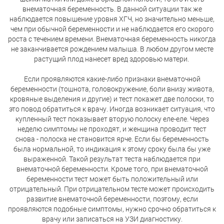
внематочная беременность. В данной ситуации так же
наблюдается повышение уровня ХГЧ, но значительно меньше,
чем при обычной беременности и не наблюдается его скорого
роста с течением времени. Внематочная беременность никогда
не заканчивается рождением малыша. В любом другом месте
растущий плод нанесет вред здоровью матери.
Если проявляются какие-либо признаки внематочной
беременности (тошнота, головокружение, боли внизу живота,
кровяные выделения и другие) и тест покажет две полоски, то
это повод обратиться к врачу. Иногда возникает ситуация, что
купленный тест показывает вторую полоску еле-еле. Через
неделю симптомы не проходят, и женщина проводит тест
снова - полоска не становится ярче. Если бы беременность
была нормальной, то индикация к этому сроку была бы уже
выраженной. Такой результат теста наблюдается при
внематочной беременности. Кроме того,
при внематочной
беременности тест может быть положительный или
отрицательный. При отрицательном тесте может происходить
развитие внематочной беременности, поэтому, если
проявляются подобные симптомы, нужно срочно обратиться к
врачу или записаться на УЗИ диагностику.