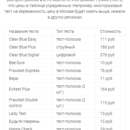
что цены в таблице усредненные. Например, многоразовый
тест на беременность цену в Москве будет иметь выше, нежели
в других регионах.
Название теста
Тип теста
Стоимость
Clear Blue Easy
тест-полоска
111 руб
Clear Blue Plus
струйный
180 руб
Clear Blue Digital
цифровой
376 руб
Bee Sure
тест-полоска
10 руб
Frautest Express
тест-полоска
76 руб
Вера
тест-полоска
11 руб
тест-полоска (2
Evitest Plus
164 руб
шт.)
Frautest Double
тест-полоска (2
115 руб
control
шт.)
Lady Test
тест-полоска
13 руб
Будьте Уверены
тест-полоска
15 руб
Mama Check
тест-полоска
29 руб