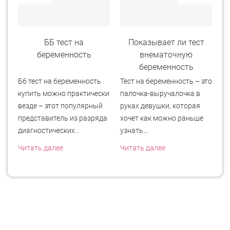
а
ББ тест на
Показывает ли тест
беременность
внематочную
беременность
Бб тест на беременность
Тест на беременность – это
Т
ь
купить можно практически
палочка-выручалочка в
Г
везде – этот популярный
руках девушки, которая
Сл
и
представитель из разряда
хочет как можно раньше
ут
диагностических…
узнать…
мо
с
Читать далее
Читать далее
Чи