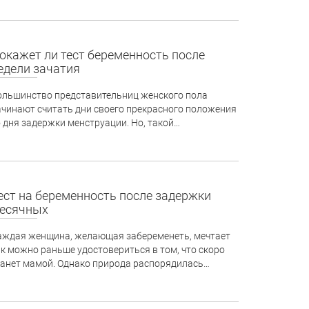
окажет ли тест беременность после
едели зачатия
ольшинство представительниц женского пола
ачинают считать дни своего прекрасного положения
о дня задержки менструации. Но, такой…
ест на беременность после задержки
есячных
аждая женщина, желающая забеременеть, мечтает
ак можно раньше удостовериться в том, что скоро
танет мамой. Однако природа распорядилась…