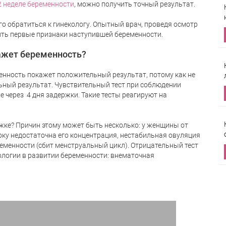
2 неделе беременности
, можно получить точный результат.
его обратиться к гинекологу. Опытный врач, проведя осмотр
ить первые признаки наступившей беременности.
кажет беременность?
менность покажет положительный результат, потому как не
льный результат. Чувствительный тест при соблюдении
же через
4 дня задержки. Такие тесты реагируют на
жке? Причин этому может быть несколько: у женщины от
оку недостаточна его концентрация, нестабильная овуляция
ременности (сбит менструальный цикл). Отрицательный тест
ологии в развитии беременности: внематочная