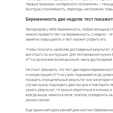
первые признаки «интересного положения» – тянущи
быструю утомляемость, перепады настроения, пов
Беременность две недели: тест покажет
Заподозрив у себя беременность, любая женщина ст
можно провести тест на беременность, 2 недели – э
заметно повышается, и тест сможет уловить его.
Чтобы получить наиболее достоверный результат, л
все строго по инструкции. Для тестирования нужно
ХГЧ в организме более высокий, чем в другое время 
Не стоит забывать, что тест две недели беременност
и концентрация ХГЧ не у всех поднимается до уровн
показать отрицательный результат или же вторая по
случае нужно подождать два-три дня и повторить те
узнать результат, то можно обратиться в клинику и
всегда выше, нежели в моче, поэтому определить н
ранних сроках.
Еще одним методом ранней диагностики беременност