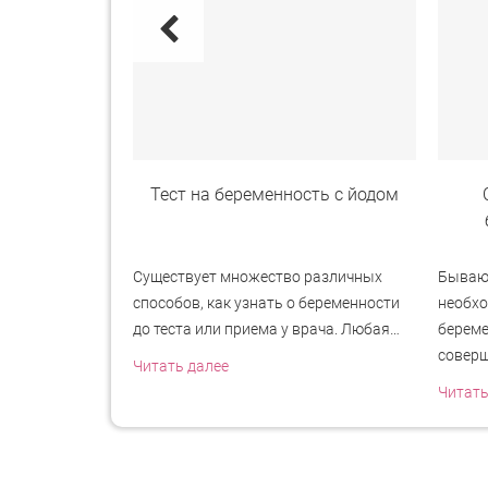
оска на тесте
Тест на беременность с йодом
ность
 беременность
Существует множество различных
Бывают
ающиеся ее,
способов, как узнать о беременности
необхо
ке
до теста или приема у врача. Любая…
береме
совер
Читать далее
Читать