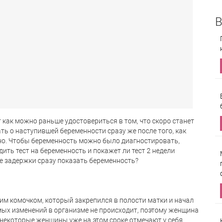
В
как можно раньше удостовериться в том, что скоро станет
ть о наступившей беременности сразу же после того, как
но. Чтобы беременность можно было диагностировать,
ить тест на беременность и покажет ли тест
2 недели
е задержки сразу показать беременность?
им комочком, который закрепился в полости матки и начал
имых изменений в организме не происходит, поэтому женщина
 некоторые женщины уже на этом сроке отмечают у себя