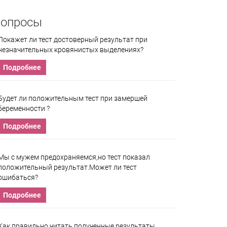
опросы
Покажет ли тест достоверный результат при
незначительных кровянистых выделениях?
Подробнее
Будет ли положительным тест при замершей
беременности ?
Подробнее
Мы с мужем предохраняемся,но тест показал
положительный результат.Может ли тест
ошибаться?
Подробнее
Как правильно читать полученные результаты