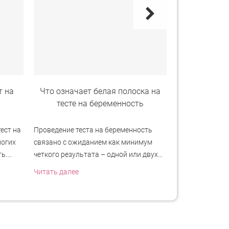
т на
Что означает белая полоска на
Через скольк
тесте на беременность
ест на
Проведение теста на беременность
При желании и
ногих
связано с ожиданием как минимум
мучает любопы
ть.…
четкого результата – одной или двух…
произошло зача
беременность…
Читать далее
Читать далее