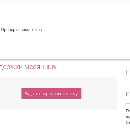
ция
Проверка симптомов
ЛЕ ЗАДЕРЖКИ МЕСЯЧНЫХ
адержки месячных
П
Задать вопрос специалисту
П
П
ж
Э