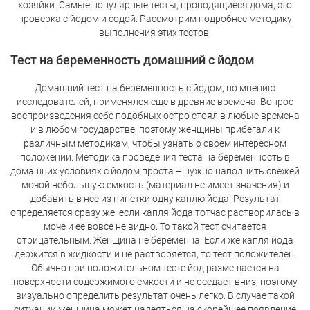
хозяйки. Самые популярные тесты, проводящиеся дома, это
проверка с йодом и содой. Рассмотрим подробнее методику
выполнения этих тестов.
Тест на беременность домашний с йодом
Домашний тест на беременность с йодом, по мнению
исследователей, применялся еще в древние времена. Вопрос
воспроизведения себе подобных остро стоял в любые времена
и в любом государстве, поэтому женщины прибегали к
различным методикам, чтобы узнать о своем интересном
положении. Методика проведения теста на беременность в
домашних условиях с йодом проста – нужно наполнить свежей
мочой небольшую емкость (материал не имеет значения) и
добавить в нее из пипетки одну каплю йода. Результат
определяется сразу же: если капля йода тотчас растворилась в
моче и ее вовсе не видно. То такой тест считается
отрицательным. Женщина не беременна. Если же капля йода
держится в жидкости и не растворяется, то тест положителен.
Обычно при положительном тесте йод размещается на
поверхности содержимого емкости и не оседает вниз, поэтому
визуально определить результат очень легко. В случае такой
ситуации женщина может надеяться на скорейшее появление