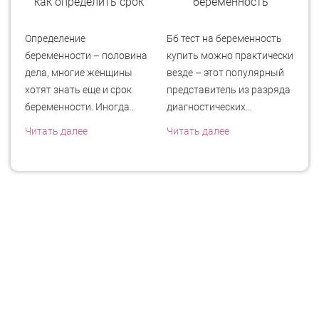
как определить срок
беременность
Определение
Бб тест на беременность
Ап
беременности – половина
купить можно практически
с
ь
дела, многие женщины
везде – этот популярный
за
хотят знать еще и срок
представитель из разряда
ещ
беременности. Иногда…
диагностических…
В
Читать далее
Читать далее
Чи