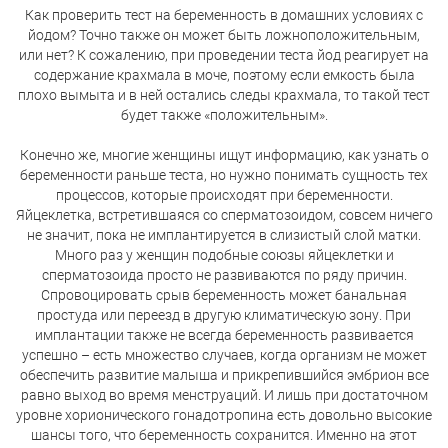
Как проверить тест на беременность в домашних условиях с
йодом? Точно также он может быть ложноположительным,
или нет? К сожалению, при проведении теста йод реагирует на
содержание крахмала в моче, поэтому если емкость была
плохо вымыта и в ней остались следы крахмала, то такой тест
будет также «положительным».
Конечно же, многие женщины ищут информацию, как узнать о
беременности раньше теста, но нужно понимать сущность тех
процессов, которые происходят при беременности.
Яйцеклетка, встретившаяся со сперматозоидом, совсем ничего
не значит, пока не имплантируется в слизистый слой матки.
Много раз у женщин подобные союзы яйцеклетки и
сперматозоида просто не развиваются по ряду причин.
Спровоцировать срыв беременность может банальная
простуда или переезд в другую климатическую зону. При
имплантации также не всегда беременность развивается
успешно – есть множество случаев, когда организм не может
обеспечить развитие малыша и прикрепившийся эмбрион все
равно выход во время менструаций. И лишь при достаточном
уровне хорионического гонадотропина есть довольно высокие
шансы того, что беременность сохранится. Именно на этот