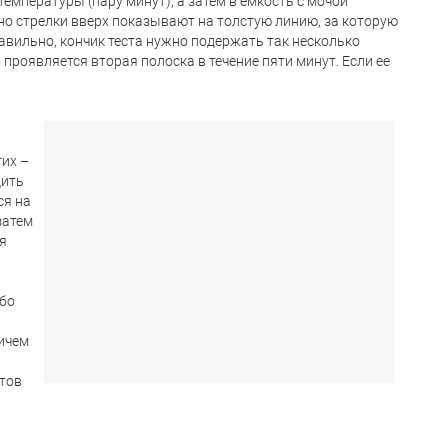
температуры (пару минут), а затем в емкость с мочой
но стрелки вверх показывают на толстую линию, за которую
авильно, кончик теста нужно подержать так несколько
 проявляется вторая полоска в течение пяти минут. Если ее
гих –
дить
ся на
затем
я
ибо
ричем
нтов