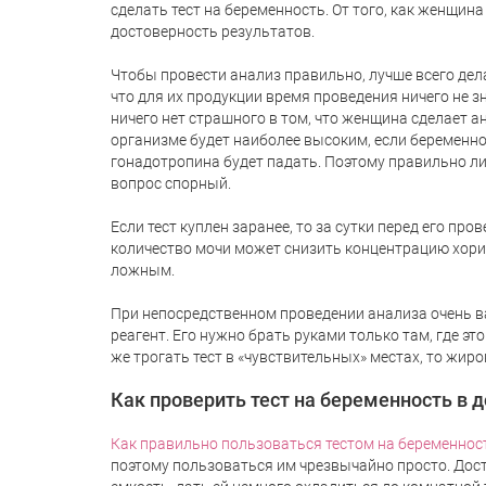
сделать тест на беременность. От того, как женщин
достоверность результатов.
Чтобы провести анализ правильно, лучше всего дела
что для их продукции время проведения ничего не з
ничего нет страшного в том, что женщина сделает а
организме будет наиболее высоким, если беременност
гонадотропина будет падать. Поэтому правильно ли
вопрос спорный.
Если тест куплен заранее, то за сутки перед его п
количество мочи может снизить концентрацию хори
ложным.
При непосредственном проведении анализа очень ва
реагент. Его нужно брать руками только там, где эт
же трогать тест в «чувствительных» местах, то жир
Как проверить тест на беременность в 
Как правильно пользоваться тестом на беременнос
поэтому пользоваться им чрезвычайно просто. Дос