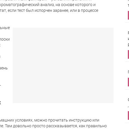
хроматографический анализ, на основе которого и
т, если тест был испорчен заранее, или в процессе
льные
лоски
х
я
вень
–
х
домашних условиях, можно прочитать инструкцию или
е. Там довольно просто рассказывается, как правильно