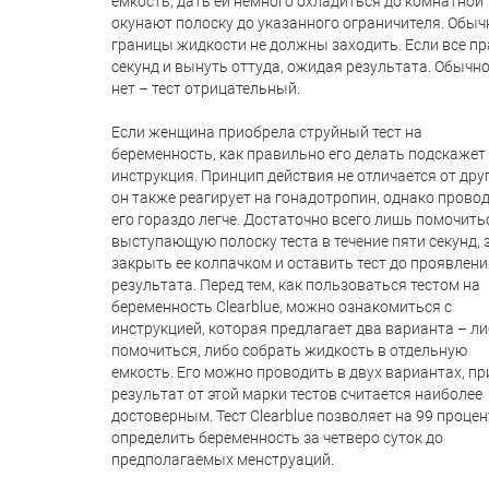
емкость, дать ей немного охладиться до комнатной 
окунают полоску до указанного ограничителя. Обыч
границы жидкости не должны заходить. Если все пр
секунд и вынуть оттуда, ожидая результата. Обычно
нет – тест отрицательный.
Если женщина приобрела струйный тест на
беременность, как правильно его делать подскажет
инструкция. Принцип действия не отличается от дру
он также реагирует на гонадотропин, однако прово
его гораздо легче. Достаточно всего лишь помочить
выступающую полоску теста в течение пяти секунд, 
закрыть ее колпачком и оставить тест до проявлени
результата. Перед тем, как пользоваться тестом на
беременность Clearblue, можно ознакомиться с
инструкцией, которая предлагает два варианта – л
помочиться, либо собрать жидкость в отдельную
емкость. Его можно проводить в двух вариантах, п
результат от этой марки тестов считается наиболее
достоверным. Тест Clearblue позволяет на 99 проце
определить беременность за четверо суток до
предполагаемых менструаций.