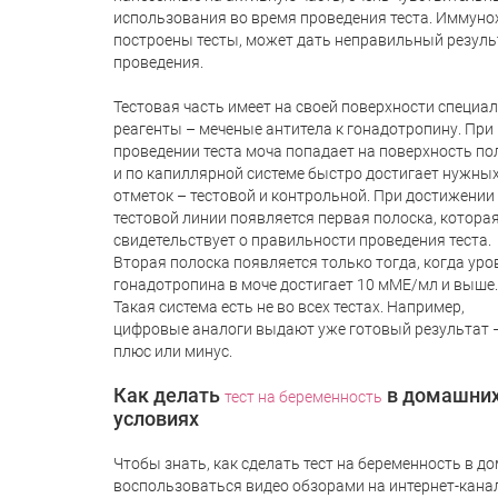
использования во время проведения теста. Иммуно
построены тесты, может дать неправильный результа
проведения.
Тестовая часть имеет на своей поверхности специа
реагенты – меченые антитела к гонадотропину. При
проведении теста моча попадает на поверхность по
и по капиллярной системе быстро достигает нужны
отметок – тестовой и контрольной. При достижении
тестовой линии появляется первая полоска, котора
свидетельствует о правильности проведения теста.
Вторая полоска появляется только тогда, когда уро
гонадотропина в моче достигает 10 мМЕ/мл и выше.
Такая система есть не во всех тестах. Например,
цифровые аналоги выдают уже готовый результат 
плюс или минус.
Как делать
в домашни
тест на беременность
условиях
Чтобы знать, как сделать тест на беременность в 
воспользоваться видео обзорами на интернет-канал