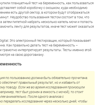
купили планшетный тест на беременность, как пользоваться
едставляет собой коробочку с окошком, куда необходимо
лением есть другой сектор, в котором будут отображаться
минут. Неудобство пользования тестом состоит в том, что
 а затем пипеткой набрать несколько капель мочи и попасть
замочить ленту для результатов, иначе тест может оказаться
Digital. Это электронный тестировщик, который показывает
нна. Как правильно делать тест на беременность –
 и грамотно интерпретирует результаты. Тесты именно этой
мотря на свою дороговизну.
ременность
кция по пользованию должна быть обязательно прочитана.
о обеспечит правильный результат, но и избавить от
му поводу. Если же во время исследования произошли
пример, тест был уронен в емкость с мочой), то стоит
олее внимательно. После одного анализа с
 переделать исследование через несколько дней, чтобы