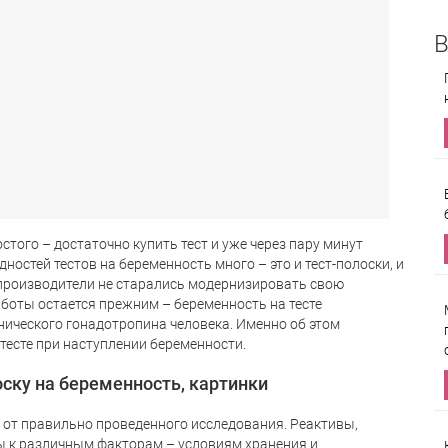
В
того – достаточно купить тест и уже через пару минут
ностей тестов на беременность много – это и тест-полоски, и
 производители не старались модернизировать свою
аботы остается прежним – беременность на тесте
ического гонадотропина человека. Именно об этом
тесте при наступлении беременности.
оску на беременность, картинки
 от правильно проведенного исследования. Реактивы,
ны к различным факторам – условиям хранения и