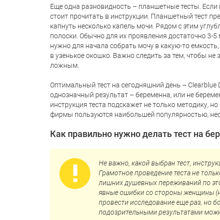
Еще одна разновидность – планшетные тесты. Если 
стоит прочитать в инструкции. Планшетный тест пр
капнуть несколько капель мочи. Рядом с этим углуб
полоски. Обычно для их проявления достаточно 3-5 
нужно для начала собрать мочу в какую-то емкость,
в узенькое окошко. Важно следить за тем, чтобы не 
ложным.
Оптимальный тест на сегодняшний день – Clearblue 
однозначный результат – беременна, или не береме
инструкция теста подскажет не только методику, но
фирмы пользуются наибольшей популярностью, нес
Как правильно нужно делать тест на бе
Не важно, какой выбран тест, инстру
Грамотное проведение теста не тольк
лишних душевных переживаний по это
явные ошибки со стороны женщины (на
провести исследование еще раз, но б
подозрительными результатами можно