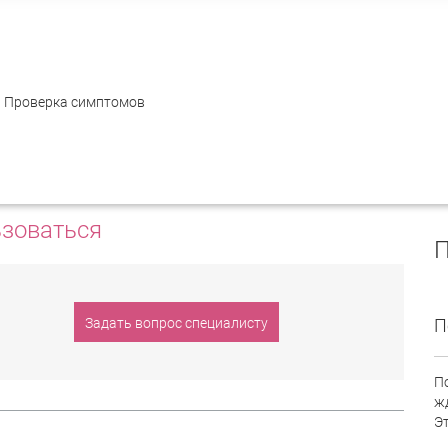
ция
Проверка симптомов
 ПОЛЬЗОВАТЬСЯ
ьзоваться
П
Задать вопрос специалисту
П
П
ж
Э