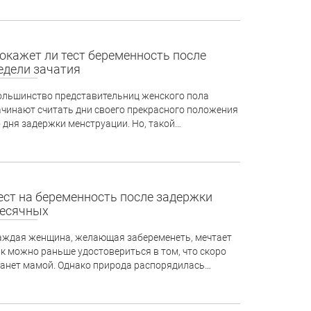
окажет ли тест беременность после
едели зачатия
ольшинство представительниц женского пола
ачинают считать дни своего прекрасного положения
о дня задержки менструации. Но, такой…
ест на беременность после задержки
есячных
аждая женщина, желающая забеременеть, мечтает
ак можно раньше удостовериться в том, что скоро
танет мамой. Однако природа распорядилась…