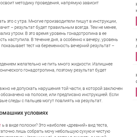
а освоит методику проведения, напрямую зависит
ть это с утра. Многие производители пишут в инструкции,
начит – результат будет правильным всегда. Тем не менее,
нализ утром. В это время уровень гонадотропина в ее
ь наступила. В течение дня, а особенно к вечеру, уровень
 показывает тест на беременность вечерний результат –
роведением желательно не пить много жидкости. Излишнее
онического гонадотропина, поэтому результат будет
жно не допускать нарушения той части, в которой заключен
о обозначено на полоске, или предписано инструкцией. Если
овые следы с пальцев могут повлиять на результат.
домашних условиях
т
ь в виде полоски? Это наиболее «древний» вид теста,
таточно лишь собрать мочу небольшую сухую и чистую