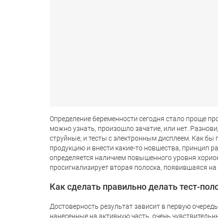
Определение беременности сегодня стало проще прос
можно узнать, произошло зачатие, или нет. Разновид
струйные, и тесты с электронным дисплеем. Как бы
продукцию и внести какие-то новшества, принцип р
определяется наличием повышенного уровня хорион
просигнализирует вторая полоска, появившаяся на 
Как сделать правильно делать тест-пол
Достоверность результат зависит в первую очередь
нанесенные на активную часть, очень чувствитель