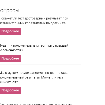
опросы
Покажет ли тест достоверный результат при
незначительных кровянистых выделениях?
Подробнее
Будет ли положительным тест при замершей
беременности ?
Подробнее
Мы с мужем предохраняемся,но тест показал
положительный результат.Может ли тест
ошибаться?
Подробнее
Как правильно читать полученные результаты