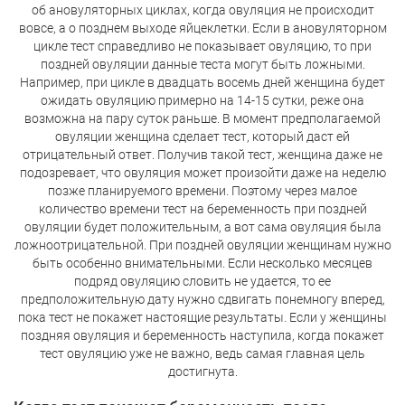
об ановуляторных циклах, когда овуляция не происходит
вовсе, а о позднем выходе яйцеклетки. Если в ановуляторном
цикле тест справедливо не показывает овуляцию, то при
поздней овуляции данные теста могут быть ложными.
Например, при цикле в двадцать восемь дней женщина будет
ожидать овуляцию примерно на 14-15 сутки, реже она
возможна на пару суток раньше. В момент предполагаемой
овуляции женщина сделает тест, который даст ей
отрицательный ответ. Получив такой тест, женщина даже не
подозревает, что овуляция может произойти даже на неделю
позже планируемого времени. Поэтому через малое
количество времени тест на беременность при поздней
овуляции будет положительным, а вот сама овуляция была
ложноотрицательной. При поздней овуляции женщинам нужно
быть особенно внимательными. Если несколько месяцев
подряд овуляцию словить не удается, то ее
предположительную дату нужно сдвигать понемногу вперед,
пока тест не покажет настоящие результаты. Если у женщины
поздняя овуляция и беременность наступила, когда покажет
тест овуляцию уже не важно, ведь самая главная цель
достигнута.