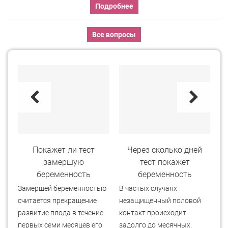
Подробнее
Все вопросы
ь
Покажет ли тест
Через сколько дней
и
замершую
тест покажет
беременность
беременность
Замершей беременностью
В частых случаях
Пр
считается прекращение
незащищенный половой
бе
ся
развитие плода в течение
контакт происходит
о
первых семи месяцев его
задолго до месячных,
че