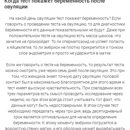
Когда тест покажет беременность после
овуляции
На какой день овуляции тест покажет беременность? Если
говорить о проведении теста на овуляцию, то для диагностики
беременности его данные показательными не будут. Даже при
положительном тесте на овуляцию есть масса шансов, что
зачатия не произойдет. То ли сперматозоид не успеет попасть
к яйцеклетке, то ли эмбрион не плотно прикрепится и тонком
слое эндометрия и просто не удержится в матке.
Если же говорить о тесте на беременность, то результат теста
можно смотреть уже через семь дней после овуляции. Это при
том, что женщина знает точную дату овуляции, половой
контакт был в максимально благоприятное для этого время и
тест имеет высокую чувствительность. При совпадении всех
трех параметров есть смысл проводить исследование через
неделю, но при этом всегда стоит учитывать тот факт, что
данные могут быть недостоверными. В этом случае тест
необходимо переделать через три дня, ведь десятидневный
срок является оптимальным для начала определения
беременности. К этому моменту эмбрион погрузится в
ворсистую стенку матки, и его оболочка начнет вырабатывать